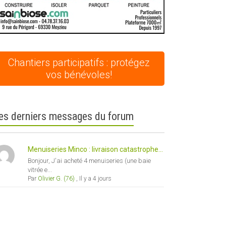
Chantiers participatifs : protégez
vos bénévoles!
es derniers messages du forum
Menuiseries Minco : livraison catastrophe...
Bonjour, J'ai acheté 4 menuiseries (une baie
vitrée e...
Par
Olivier G. (76)
,
Il y a 4 jours