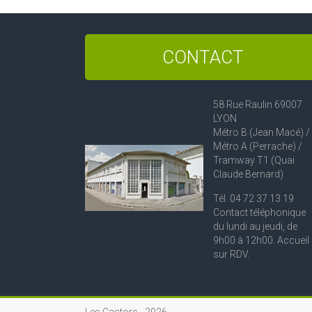
CONTACT
58 Rue Raulin 69007
LYON
Métro B (Jean Macé) /
Métro A (Perrache) /
Tramway T1 (Quai
Claude Bernard)
Tél. 04 72 37 13 19
Contact téléphonique
du lundi au jeudi, de
9h00 à 12h00. Accueil
sur RDV.
Les Castors -
2026