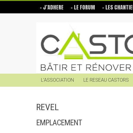
Skip
– J’ADHERE
– LE FORUM
– LES CHANTIE
to
content
Les
Castors
Bâtir
et
rénover
soi-
même
L’ASSOCIATION
LE RESEAU CASTORS
REVEL
EMPLACEMENT