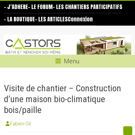
Skip
– J’ADHERE
– LE FORUM
– LES CHANTIERS PARTICIPATIFS
to
content
– LA BOUTIQUE
– LES ARTICLES
Connexion
Les
Castors
Bâtir
Menu
et
rénover
soi-
Visite de chantier – Construction
même
d’une maison bio-climatique
bois/paille
Fabien-Gil