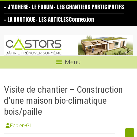
Skip
– J’ADHERE
– LE FORUM
– LES CHANTIERS PARTICIPATIFS
to
content
– LA BOUTIQUE
– LES ARTICLES
Connexion
Les
Castors
Bâtir
Menu
et
rénover
soi-
Visite de chantier – Construction
même
d’une maison bio-climatique
bois/paille
Fabien-Gil