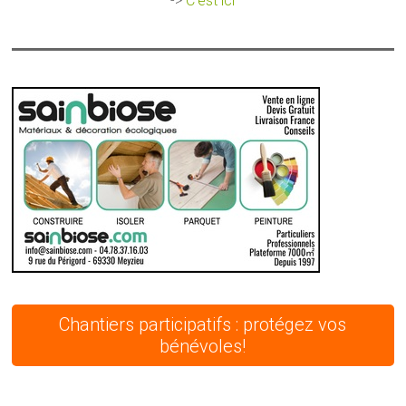
->
C'est ici
Chantiers participatifs : protégez vos
bénévoles!