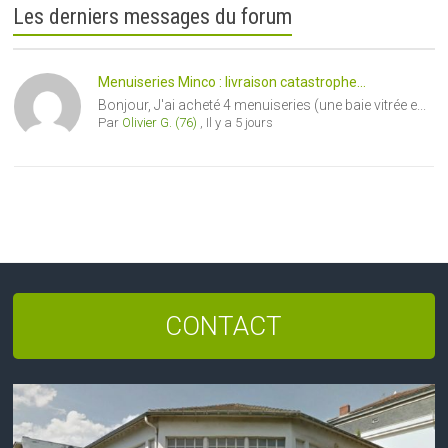
Les derniers messages du forum
Menuiseries Minco : livraison catastrophe...
Bonjour, J'ai acheté 4 menuiseries (une baie vitrée e...
Par
Olivier G. (76)
,
Il y a 5 jours
CONTACT