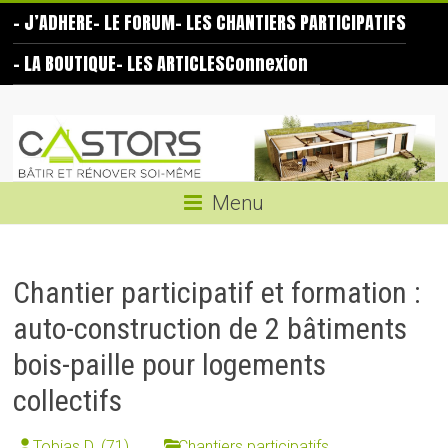
Skip
– J’ADHERE
– LE FORUM
– LES CHANTIERS PARTICIPATIFS
to
content
– LA BOUTIQUE
– LES ARTICLES
Connexion
Les
Castors
Bâtir
Menu
et
rénover
soi-
Chantier participatif et formation :
même
auto-construction de 2 bâtiments
bois-paille pour logements
collectifs
Tobias D. (71)
Chantiers participatifs