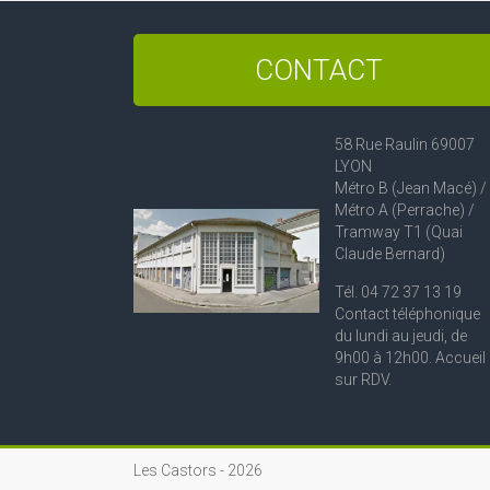
CONTACT
58 Rue Raulin 69007
LYON
Métro B (Jean Macé) /
Métro A (Perrache) /
Tramway T1 (Quai
Claude Bernard)
Tél. 04 72 37 13 19
Contact téléphonique
du lundi au jeudi, de
9h00 à 12h00. Accueil
sur RDV.
Les Castors -
2026