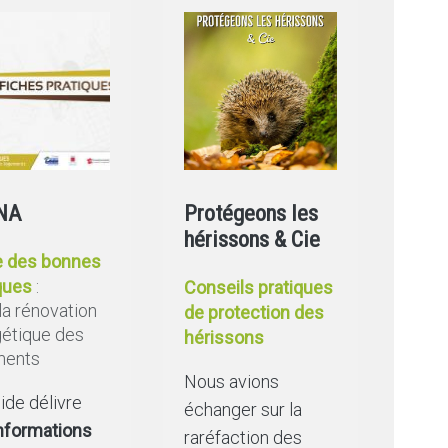
NA
Protégeons les
hérissons & Cie
e des bonnes
iques
:
Conseils pratiques
la rénovation
de protection des
étique des
hérissons
ments
Nous avions
ide délivre
échanger sur la
nformations
raréfaction des