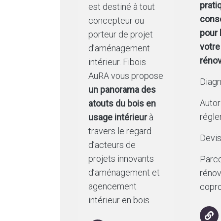
prati
est destiné à tout
conse
concepteur ou
pour 
porteur de projet
votre
d’aménagement
rénov
intérieur. Fibois
AuRA vous propose
Diagn
un panorama des
Autor
atouts du bois en
régle
usage intérieur
à
travers le regard
Devi
d’acteurs de
projets innovants
Parc
d’aménagement et
rénov
agencement
copro
intérieur en bois.