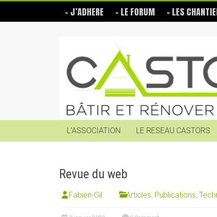
Skip
– J’ADHERE
– LE FORUM
– LES CHANTIE
to
content
Les
Castors
Bâtir
et
rénover
soi-
même
L’ASSOCIATION
LE RESEAU CASTORS
Revue du web
Fabien-Gil
Articles
,
Publications
,
Tech