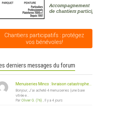
Chantiers participatifs : protégez
vos bénévoles!
es derniers messages du forum
Menuiseries Minco : livraison catastrophe...
Bonjour, J'ai acheté 4 menuiseries (une baie
vitrée e...
Par
Olivier G. (76)
,
Il y a 4 jours