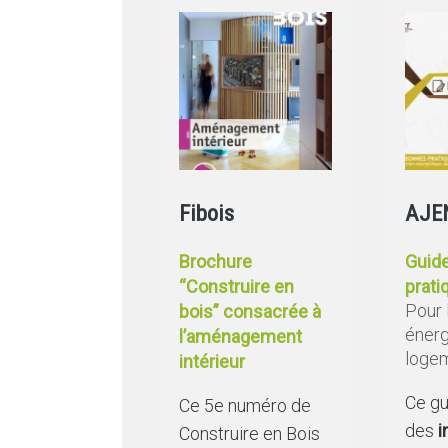
Fibois
AJE
Brochure
Guid
“Construire en
prat
Pour 
bois” consacrée à
énerg
l’aménagement
loge
intérieur
Ce gu
Ce 5e numéro de
des
i
Construire en Bois