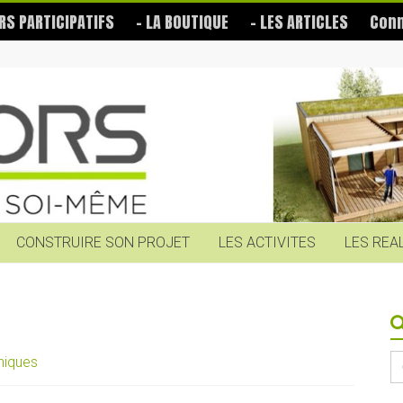
RS PARTICIPATIFS
– LA BOUTIQUE
– LES ARTICLES
Conn
CONSTRUIRE SON PROJET
LES ACTIVITES
LES REA
S
niques
fo