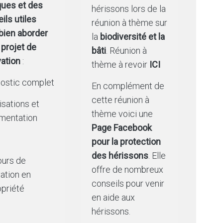
ques et des
hérissons lors de la
ils utiles
réunion à thème sur
bien aborder
la
biodiversité et la
 projet de
bâti
. Réunion à
ation
:
thème à revoir
ICI
ostic complet
En complément de
cette réunion à
isations et
thème voici une
mentation
Page Facebook
s
pour la protection
des hérissons
. Elle
ours de
offre de nombreux
ation en
conseils pour venir
priété
en aide aux
hérissons.