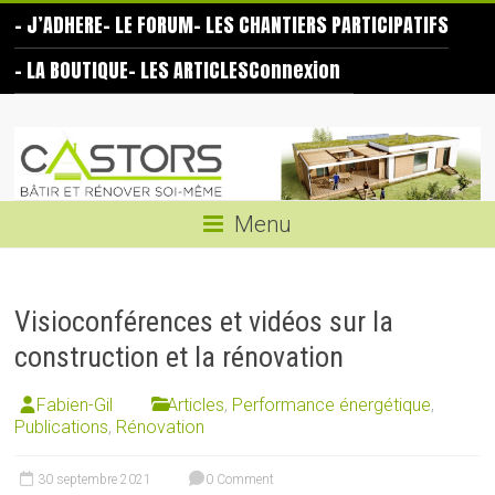
Skip
– J’ADHERE
– LE FORUM
– LES CHANTIERS PARTICIPATIFS
to
content
– LA BOUTIQUE
– LES ARTICLES
Connexion
Les
Castors
Bâtir
Menu
et
rénover
soi-
Visioconférences et vidéos sur la
même
construction et la rénovation
Fabien-Gil
Articles
,
Performance énergétique
,
Publications
,
Rénovation
30 septembre 2021
0 Comment