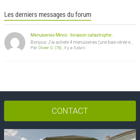
Les derniers messages du forum
Menuiseries Minco : livraison catastrophe...
Bonjour, J'ai acheté 4 menuiseries (une baie vitrée e...
Par
Olivier G. (76)
,
Il y a 5 jours
CONTACT