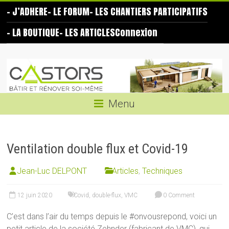
Skip
– J’ADHERE
– LE FORUM
– LES CHANTIERS PARTICIPATIFS
to
content
– LA BOUTIQUE
– LES ARTICLES
Connexion
Les
Castors
Bâtir
Menu
et
rénover
soi-
Ventilation double flux et Covid-19
même
Jean-Luc DELPONT
Articles
,
Techniques
12 juin 2020
Covid
,
double-flux
,
VMC
0 Comment
C’est dans l’air du temps depuis le #onvousrepond, voici un
petit article de la société Zehnder (fabricant de VMC), qui