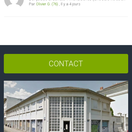
Par
Olivier G. (76)
,
Il y a 4 jours
CONTACT