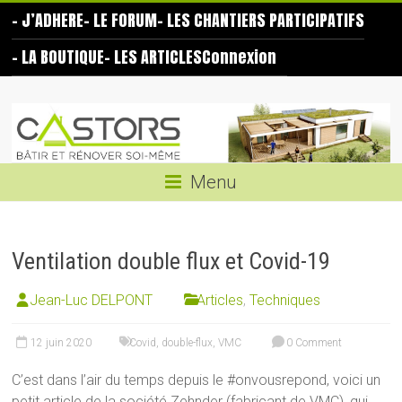
Skip
– J’ADHERE
– LE FORUM
– LES CHANTIERS PARTICIPATIFS
to
content
– LA BOUTIQUE
– LES ARTICLES
Connexion
Les
Castors
Bâtir
Menu
et
rénover
soi-
Ventilation double flux et Covid-19
même
Jean-Luc DELPONT
Articles
,
Techniques
12 juin 2020
Covid
,
double-flux
,
VMC
0 Comment
C’est dans l’air du temps depuis le #onvousrepond, voici un
petit article de la société Zehnder (fabricant de VMC), qui