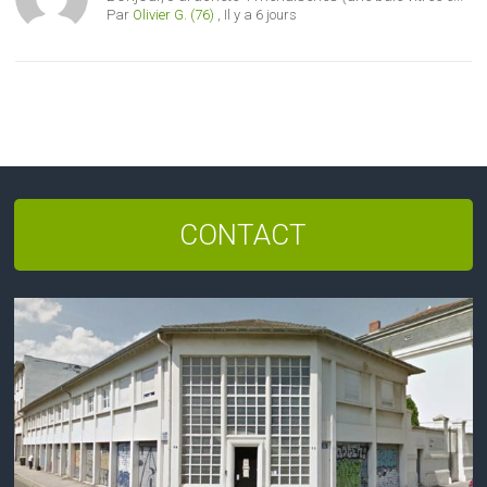
Par
Olivier G. (76)
,
Il y a 6 jours
CONTACT